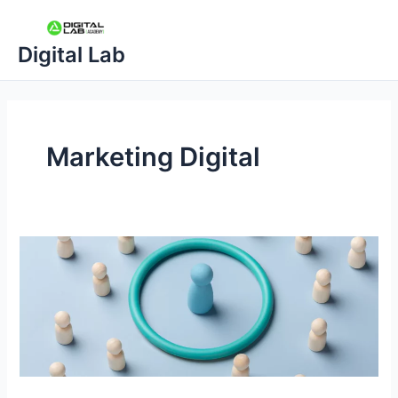
Ir
al
Digital Lab
contenido
Marketing Digital
Segmentación
de
mercado