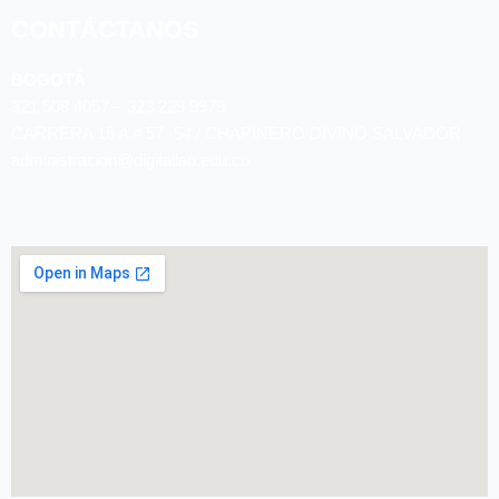
CONTÁCTANOS
BOGOTÁ
321 508 4057 – 323 229 9979
CARRERA 16 A # 57 -54 / CHAPINERO DIVINO SALVADOR
administracion@digitallab.edu.co