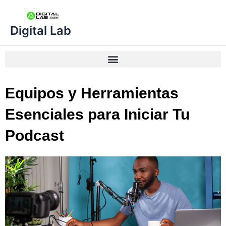
Ir
al
Digital Lab
contenido
M
e
n
Equipos y Herramientas
ú
Esenciales para Iniciar Tu
Podcast