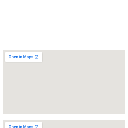
BOGOTÁ
321 508 4057 – 323 229 9979
CARRERA 16 A # 57 -54 / CHAPINERO DIVINO SALVADOR
administracion@digitallab.edu.co